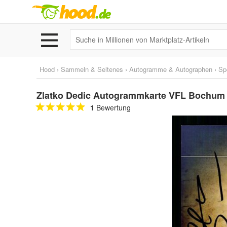
Hood
›
Sammeln & Seltenes
›
Autogramme & Autographen
›
Sp
Zlatko Dedic Autogrammkarte VFL Bochum 2
1
Bewertung