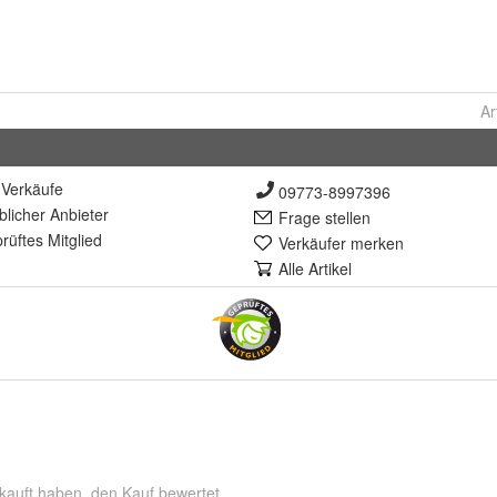
Ar
Verkäufe
09773-8997396
lich
er Anbieter
Frage stellen
rüft
es Mitglied
Verkäufer merken
Alle Artikel
kauft haben, den Kauf bewertet.