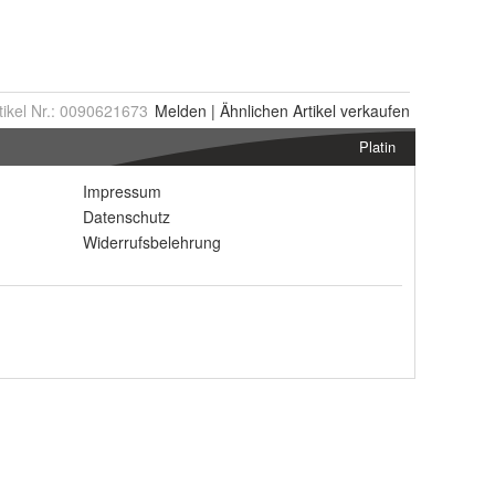
tikel Nr.:
0090621673
Melden
|
Ähnlichen
Artikel verkaufen
Platin
Impressum
Datenschutz
Widerrufsbelehrung