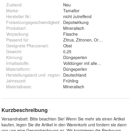
Zustand:
Neu
Marke:
Tamaflor
Hersteller Nr.:
nicht zutreffend
Freisetzungsgeschwindigkeit
:
Depotwirkung
Produktart
:
Mineralisch
Verpackung
:
Flasche
Passend für
:
Zitrus, Zitronen, Orangen
Geeignete Pflanzenart
:
Obst
Gewicht
:
0,25
Körnung
:
Düngeperlen
Inhaltsstoffe
:
Volldünger mit allen Spurennährstof
Materialform
:
Düngeperlen
Herstellungsland und -region
:
Deutschland
Jahreszeit
:
Frühling
Materialbasis
:
Mineralisch
Kurzbeschreibung
*
Versandrabatt: Bitte beachten Sie! Wenn Sie mehr als einen Artikel
kaufen, legen Sie die Artikel in den Warenkorb und fordern sie dann
von uns eine Gesamtrechnung an. Wir korrigieren die Rechnung