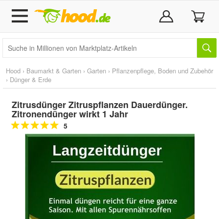
Hood
›
Baumarkt & Garten
›
Garten
›
Pflanzenpflege, Boden und Zubehör
›
Dünger & Erde
Zitrusdünger Zitruspflanzen Dauerdünger.
Zitronendünger wirkt 1 Jahr
5