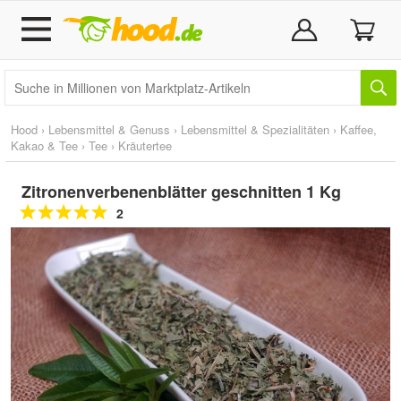
Hood
›
Lebensmittel & Genuss
›
Lebensmittel & Spezialitäten
›
Kaffee,
Kakao & Tee
›
Tee
›
Kräutertee
Zitronenverbenenblätter geschnitten 1 Kg
2