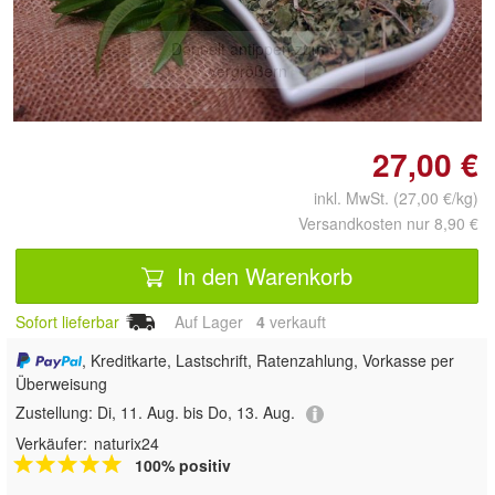
Doppelt antippen zum
vergrößern
27,00 €
inkl. MwSt. (27,00 €/kg)
Versandkosten nur 8,90 €
In den Warenkorb
Sofort lieferbar
Auf Lager
4
 verkauft
, Kreditkarte, Lastschrift, Ratenzahlung, Vorkasse per
Überweisung
Zustellung:
Di, 11. Aug. bis Do, 13. Aug.
Verkäufer:
naturix24
100% positiv