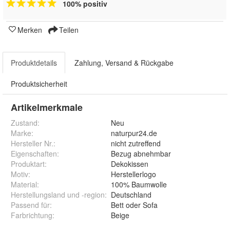
100% positiv
Merken
Teilen
Produktdetails
Zahlung, Versand & Rückgabe
Produktsicherheit
Artikelmerkmale
Zustand:
Neu
Marke:
naturpur24.de
Hersteller Nr.:
nicht zutreffend
Eigenschaften
:
Bezug abnehmbar
Produktart
:
Dekokissen
Motiv
:
Herstellerlogo
Material
:
100% Baumwolle
Herstellungsland und -region
:
Deutschland
Passend für
:
Bett oder Sofa
Farbrichtung
:
Beige