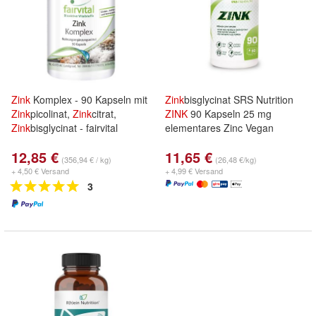
Zink
Komplex - 90 Kapseln mit
Zink
bisglycinat SRS Nutrition
Zink
picolinat,
Zink
citrat,
ZINK
90 Kapseln 25 mg
Zink
bisglycinat - fairvital
elementares Zinc Vegan
12,85 €
11,65 €
(356,94 € / kg)
(26,48 €/kg)
+ 4,50 € Versand
+ 4,99 € Versand
3