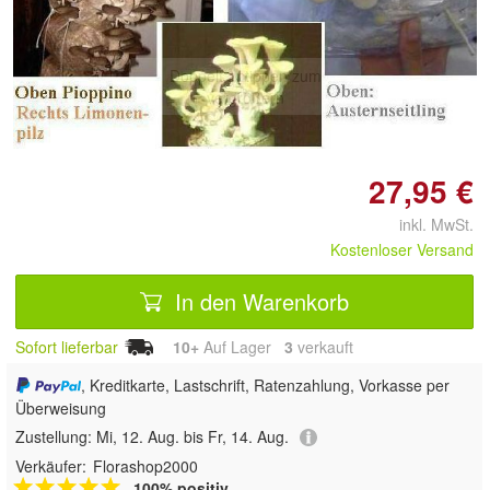
Doppelt antippen zum
vergrößern
27,95 €
inkl. MwSt.
Kostenloser Versand
In den Warenkorb
Sofort lieferbar
10+
Auf Lager
3
 verkauft
, Kreditkarte, Lastschrift, Ratenzahlung, Vorkasse per
Überweisung
Zustellung:
Mi, 12. Aug. bis Fr, 14. Aug.
Verkäufer:
Florashop2000
100% positiv