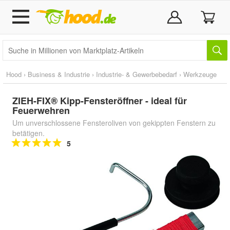
Hood
›
Business & Industrie
›
Industrie- & Gewerbebedarf
›
Werkzeuge
ZIEH-FIX® Kipp-Fensteröffner - ideal für
Feuerwehren
Um unverschlossene Fensteroliven von gekippten Fenstern zu
betätigen.
5