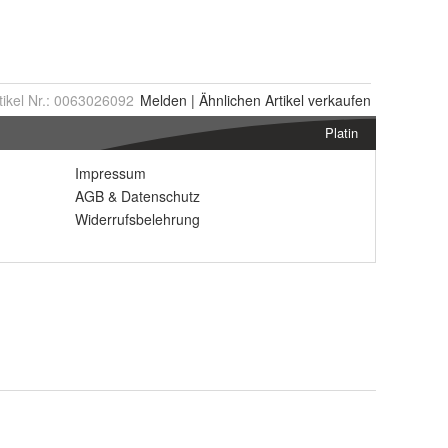
tikel Nr.:
0063026092
Melden
|
Ähnlichen
Artikel verkaufen
Platin
Impressum
AGB
&
Datenschutz
Widerrufsbelehrung