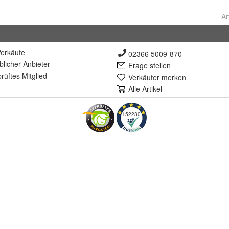
Ar
erkäufe
02366 5009-870
lich
er Anbieter
Frage stellen
rüft
es Mitglied
Verkäufer merken
Alle Artikel
152230