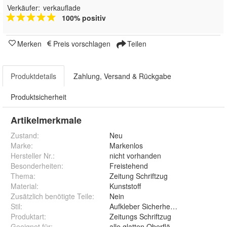
Verkäufer:
verkauflade
100% positiv
Merken
Preis vorschlagen
Teilen
Produktdetails
Zahlung, Versand & Rückgabe
Produktsicherheit
Artikelmerkmale
Zustand:
Neu
Marke:
Markenlos
Hersteller Nr.:
nicht vorhanden
Besonderheiten
:
Freistehend
Thema
:
Zeitung Schriftzug
Material
:
Kunststoff
Zusätzlich benötigte Teile
:
Nein
Stil
:
Aufkleber Sicherheit Hinweis
Produktart
:
Zeitungs Schriftzug
Geeignet für
:
alle glatten Oberflächen