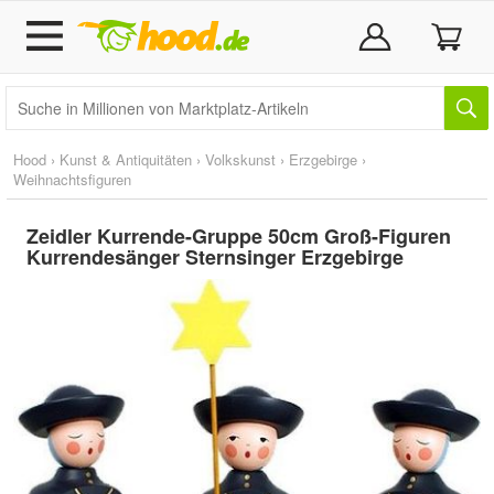
Hood
›
Kunst & Antiquitäten
›
Volkskunst
›
Erzgebirge
›
Weihnachtsfiguren
Zeidler Kurrende-Gruppe 50cm Groß-Figuren
Kurrendesänger Sternsinger Erzgebirge