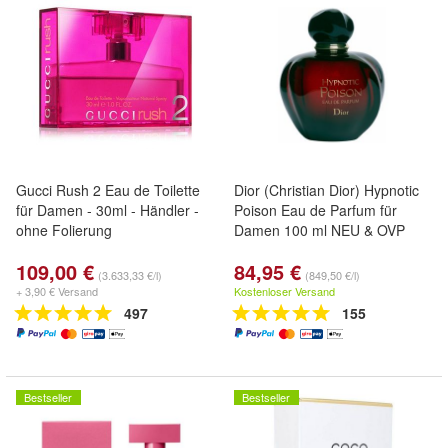
Gucci Rush 2 Eau de Toilette
Dior (Christian Dior) Hypnotic
für Damen - 30ml - Händler -
Poison Eau de Parfum für
ohne Folierung
Damen 100 ml NEU & OVP
109,00 €
84,95 €
(3.633,33 €/l)
(849,50 €/l)
+ 3,90 € Versand
Kostenloser Versand
497
155
Bestseller
Bestseller