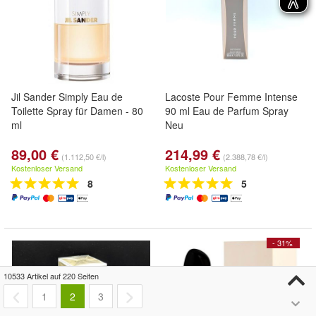
Jil Sander Simply Eau de
Lacoste Pour Femme Intense
Toilette Spray für Damen - 80
90 ml Eau de Parfum Spray
ml
Neu
89,00 €
214,99 €
(1.112,50 €/l)
(2.388,78 €/l)
Kostenloser Versand
Kostenloser Versand
8
5
- 31%
10533 Artikel auf 220 Seiten
1
2
3