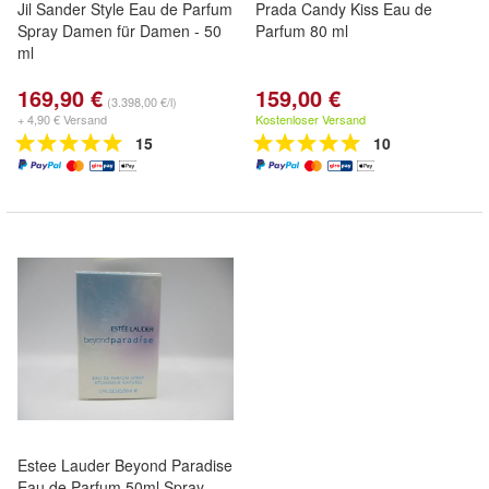
Jil Sander Style Eau de Parfum
Prada Candy Kiss Eau de
Spray Damen für Damen - 50
Parfum 80 ml
ml
169,90 €
159,00 €
(3.398,00 €/l)
+ 4,90 € Versand
Kostenloser Versand
15
10
Estee Lauder Beyond Paradise
Eau de Parfum 50ml Spray