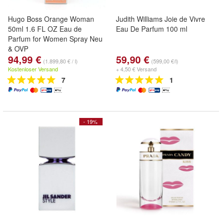
Hugo Boss Orange Woman
Judith Williams Joie de Vivre
50ml 1.6 FL OZ Eau de
Eau De Parfum 100 ml
Parfum for Women Spray Neu
& OVP
94,99 €
59,90 €
(1.899,80 € / l)
(599,00 €/l)
Kostenloser Versand
+ 4,50 € Versand
7
1
- 19%