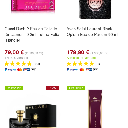
Gucci Rush 2 Eau de Toilette
Yves Saint Laurent Black
für Damen - 30ml - ohne Folie
Opium Eau de Parfum 90 ml
-Händler
79,00 €
179,90 €
(2.633,33 €/l)
(1.998,89 €/l)
+ 4,90 € Versand
Kostenloser Versand
30
3
Bestseller
- 17%
Bestseller