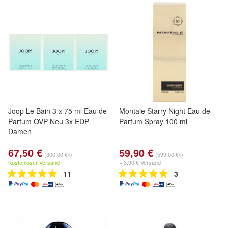
Joop Le Bain 3 x 75 ml Eau de
Montale Starry Night Eau de
Parfum OVP Neu 3x EDP
Parfum Spray 100 ml
Damen
67,50 €
59,90 €
(300,00 €/l)
(599,00 €/l)
Kostenloser Versand
+ 3,90 € Versand
11
3