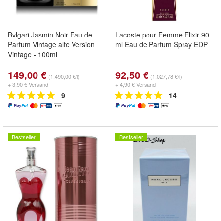
Bvlgari Jasmin Noir Eau de
Lacoste pour Femme Elixir 90
Parfum Vintage alte Version
ml Eau de Parfum Spray EDP
Vintage - 100ml
149,00 €
92,50 €
(1.490,00 €/l)
(1.027,78 €/l)
+ 3,90 € Versand
+ 4,90 € Versand
9
14
Bestseller
Bestseller