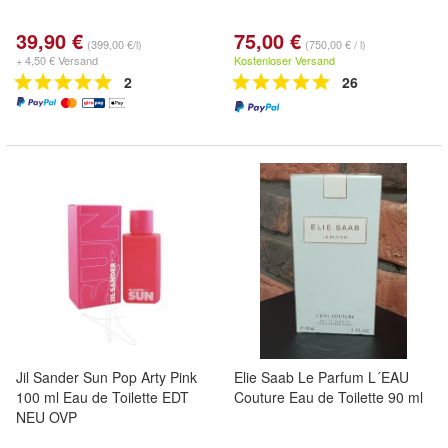
39,90 €
75,00 €
(399,00 €/l)
(750,00 € / l)
+ 4,50 € Versand
Kostenloser Versand
2
26
Jil Sander Sun Pop Arty Pink
Elie Saab Le Parfum L´EAU
100 ml Eau de Toilette EDT
Couture Eau de Toilette 90 ml
NEU OVP