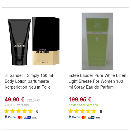
Jil Sander - Simply 150 ml
Estee Lauder Pure White Linen
Body Lotion parfümierte
Light Breeze For Women 100
Körperlotion Neu in Folie
ml Spray Eau de Parfum
49,90 €
199,95 €
(332,67 €/l)
+ 5,90 € Versand
Kostenloser Versand
6
8