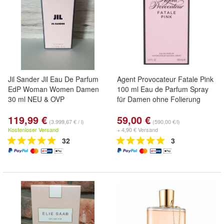
Jil Sander Jil Eau De Parfum
Agent Provocateur Fatale Pink
EdP Woman Women Damen
100 ml Eau de Parfum Spray
30 ml NEU & OVP
für Damen ohne Folierung
119,99 €
59,00 €
(3.999,67 € / l)
(590,00 €/l)
Kostenloser Versand
+ 4,90 € Versand
32
3