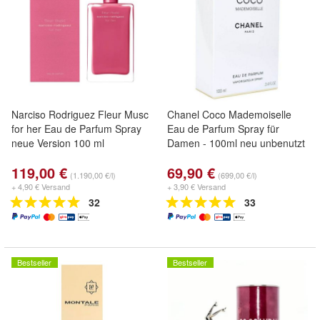
Narciso Rodriguez Fleur Musc
Chanel Coco Mademoiselle
for her Eau de Parfum Spray
Eau de Parfum Spray für
neue Version 100 ml
Damen - 100ml neu unbenutzt
119,00 €
69,90 €
(1.190,00 €/l)
(699,00 €/l)
+ 4,90 € Versand
+ 3,90 € Versand
32
33
Bestseller
Bestseller