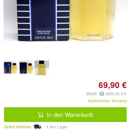
Doppelt antippen zum
vergrößern
69,90 €
MwSt.
(699,00 €/l)
Kostenloser Versand
In den Warenkorb
Sofort lieferbar
1
Auf Lager