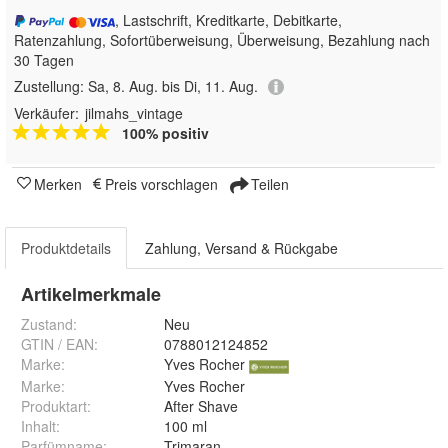
, Lastschrift, Kreditkarte, Debitkarte,
Ratenzahlung, Sofortüberweisung, Überweisung, Bezahlung nach
30 Tagen
Zustellung:
Sa, 8. Aug. bis Di, 11. Aug.
Verkäufer:
jilmahs_vintage
100% positiv
Merken
Preis vorschlagen
Teilen
Produktdetails
Zahlung, Versand & Rückgabe
Artikelmerkmale
Zustand:
Neu
GTIN / EAN:
0788012124852
Marke:
Yves Rocher
Marke
:
Yves Rocher
Produktart
:
After Shave
Inhalt
:
100 ml
Parfümname
:
Trimaran