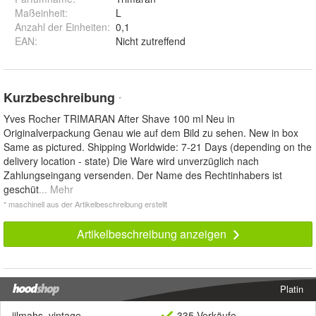
Maßeinheit
:
L
Anzahl der Einheiten
:
0,1
EAN
:
Nicht zutreffend
Kurzbeschreibung
*
Yves Rocher TRIMARAN After Shave 100 ml Neu in
Originalverpackung Genau wie auf dem Bild zu sehen. New in box
Same as pictured. Shipping Worldwide: 7-21 Days (depending on the
delivery location - state) Die Ware wird unverzüglich nach
Zahlungseingang versenden. Der Name des Rechtinhabers ist
geschüt
... Mehr
* maschinell aus der Artikelbeschreibung erstellt
Artikelbeschreibung anzeigen
Platin
jilmahs_vintage
335 Verkäufe