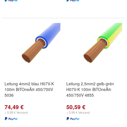
Leitung 4mm2 blau H07V-K
Leitung 2,5mm2 gelb-grén
100m BiTOneÂ® 450/750V
H07V-K 100m BiTOneÂ®
5036
450/750V 4855
74,49 €
50,59 €
+ 5,99 € Versand
+ 5,99 € Versand