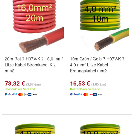
20m Rot ? H07V-K ? 16,0 mm²
10m Grün / Gelb ? H07V-K ?
Litze Kabel Stromkabel Kfz
4,0 mm² Litze Kabel
mm2
Erdungskabel mm2
73,32 €
16,53 €
(3,67 €/m)
(1,65 €/m)
Kostenloser Versand
Kostenloser Versand