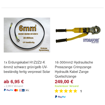
1x Erdungskabel H1Z2Z2-K
16-300mm2 Hydraulische
6mm2 schwarz grün/gelb UV-
Presszange Crimpzange
beständig fertig verpresst Solar
Hydraulik Kabel Zange
Quetschzange
ab 6,95 €
249,00 €
+ 2,99 € Versand
Kostenloser Versand
1