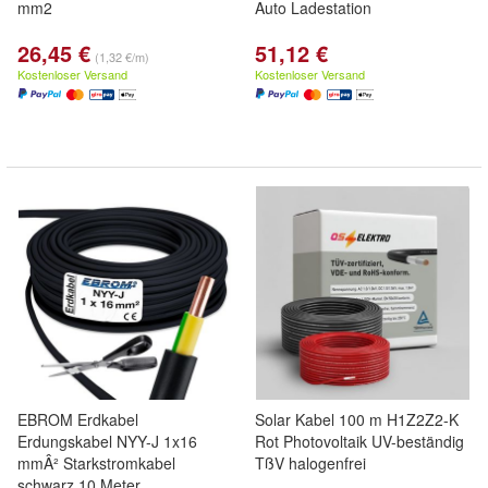
mm2
Auto Ladestation
26,45 €
51,12 €
(1,32 €/m)
Kostenloser Versand
Kostenloser Versand
EBROM Erdkabel
Solar Kabel 100 m H1Z2Z2-K
Erdungskabel NYY-J 1x16
Rot Photovoltaik UV-beständig
mmÂ² Starkstromkabel
TßV halogenfrei
schwarz 10 Meter