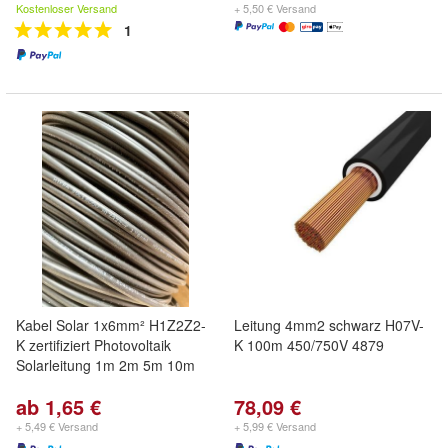
Kostenloser Versand
+ 5,50 € Versand
1
Kabel Solar 1x6mm² H1Z2Z2-
Leitung 4mm2 schwarz H07V-
K zertifiziert Photovoltaik
K 100m 450/750V 4879
Solarleitung 1m 2m 5m 10m
ab 1,65 €
78,09 €
+ 5,49 € Versand
+ 5,99 € Versand