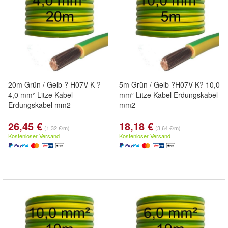
20m Grün / Gelb ? H07V-K ?
5m Grün / Gelb ?H07V-K? 10,0
4,0 mm² Litze Kabel
mm² Litze Kabel Erdungskabel
Erdungskabel mm2
mm2
26,45 €
18,18 €
(1,32 €/m)
(3,64 €/m)
Kostenloser Versand
Kostenloser Versand