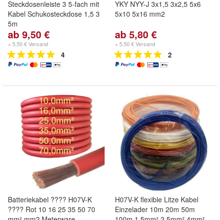
Steckdosenleiste 3 5-fach mit
YKY NYY-J 3x1,5 3x2,5 5x6
Kabel Schukosteckdose 1,5 3
5x10 5x16 mm2
5m
ab 9,50 €
ab 5,80 €
+ 5,50 € Versand
+ 5,50 € Versand
4
2
Batteriekabel ???? H07V-K
H07V-K flexible Litze Kabel
???? Rot 10 16 25 35 50 70
Einzelader 10m 20m 50m
mm² mm2 Meterware
100m 1,5mm² 2,5mm² 4mm²