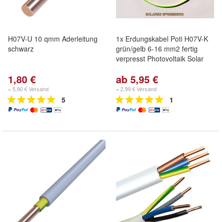
H07V-U 10 qmm Aderleitung
1x Erdungskabel Poti H07V-K
schwarz
grün/gelb 6-16 mm2 fertig
verpresst Photovoltaik Solar
1,80 €
ab 5,95 €
+ 5,90 € Versand
+ 2,99 € Versand
5
1