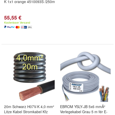
K 1x1 orange 4510093S /250m
55,55 €
Kostenloser Versand
20m Schwarz H07V-K 4,0 mm²
EBROM YSLY-JB 5x6 mmÂ²
Litze Kabel Stromkabel Kfz
Verlegekabel Grau 5 m fér E-