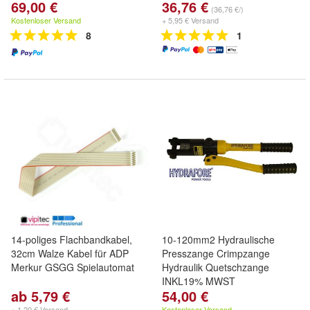
69,00 €
36,76 €
(36,76 €/)
Kostenloser Versand
+ 5,95 € Versand
8
1
14-poliges Flachbandkabel,
10-120mm2 Hydraulische
32cm Walze Kabel für ADP
Presszange Crimpzange
Merkur GSGG Spielautomat
Hydraulik Quetschzange
INKL19% MWST
ab 5,79 €
54,00 €
+ 1,20 € Versand
Kostenloser Versand