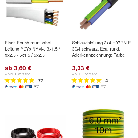
Flach Feuchtraumkabel
Schlauchleitung 3x4 H07RN-F
Leitung YDYp NYM-J 3x1,5 /
3G4 schwarz, Eca, rund,
3x2,5 / 5x1,5 / 5x2,5
Aderkennzeichnung: Farbe
ab 3,60 €
3,33 €
+ 5,50 € Versand
+ 5,90 € Versand
77
4