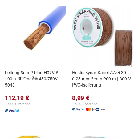
Leitung 6mm2 blau H07V-K
Rosfix Kynar Kabel AWG 30 –
100m BiTOneÂ® 450/750V
0,25 mm Braun 200 m | 300 V
5043
PVC-Isolierung
112,19 €
8,99 €
+ 5,99 € Versand
+ 5,69 € Versand