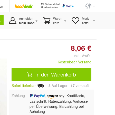
Mit Sicherheit bei
en
Hood einkaufen
Anmelden
Waren-
Merk-
Mein Hood
korb
zettel
8,06 €
inkl. MwSt.
Kostenloser Versand
In den Warenkorb
Sofort lieferbar
3
Auf Lager
17
 verkauft
Zahlung
,
, Kreditkarte,
Lastschrift, Ratenzahlung, Vorkasse
per Überweisung, Barzahlung bei
Abholung