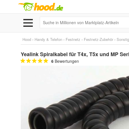
Hood
›
Handy & Telefon
›
Festnetz
›
Festnetz-Zubehör
›
Sonsti
Yealink Spiralkabel für T4x, T5x und MP Ser
6
Bewertungen