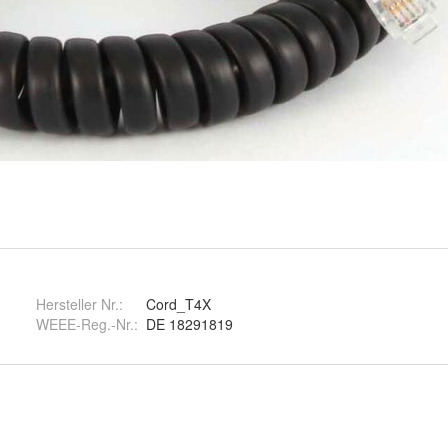
Hersteller Nr.:
Cord_T4X
WEEE-Reg.-Nr.
:
DE 18291819