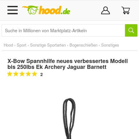
Hood
›
Sport
›
Sonstige Sportarten
›
Bogenschießen
›
Sonstiges
X-Bow Spannhilfe neues verbessertes Modell
bis 250lbs Ek Archery Jaguar Barnett
2