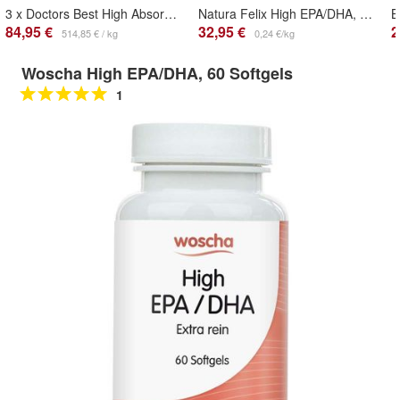
3 x Doctors Best High Absorption CoQ10 with BioPerine, 100mg - 120 softgels
Natura Felix High EPA/DHA, 90 Softgels
84,95 €
32,95 €
2
514,85 € / kg
0,24 €/kg
Woscha High EPA/DHA, 60 Softgels
1