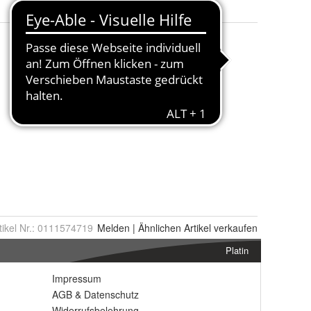
tikel Nr.:
0111574719
Melden
|
Ähnlichen
Artikel verkaufen
Platin
Impressum
AGB
&
Datenschutz
Widerrufsbelehrung