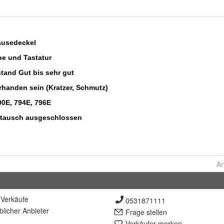
Ar
Verkäufe
0531871111
lich
er Anbieter
Frage stellen
Verkäufer merken