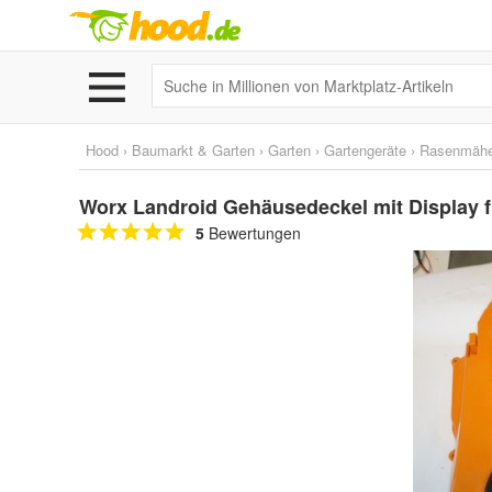
Hood
›
Baumarkt & Garten
›
Garten
›
Gartengeräte
›
Rasenmähe
Worx Landroid Gehäusedeckel mit Display 
5
Bewertungen