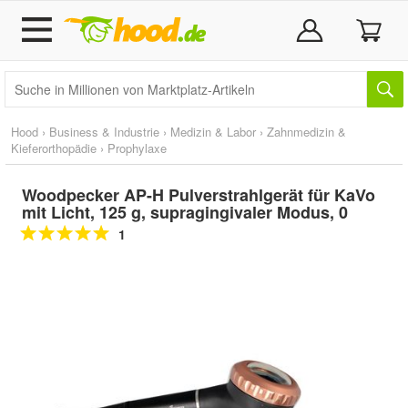
Hood
›
Business & Industrie
›
Medizin & Labor
›
Zahnmedizin &
Kieferorthopädie
›
Prophylaxe
Woodpecker AP-H Pulverstrahlgerät für KaVo
mit Licht, 125 g, supragingivaler Modus, 0
1