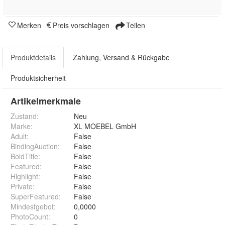
Merken
Preis vorschlagen
Teilen
Produktdetails
Zahlung, Versand & Rückgabe
Produktsicherheit
Artikelmerkmale
Zustand:
Neu
Marke:
XL MOEBEL GmbH
Adult
:
False
BindingAuction
:
False
BoldTitle
:
False
Featured
:
False
Highlight
:
False
Private
:
False
SuperFeatured
:
False
Mindestgebot
:
0,0000
PhotoCount
:
0