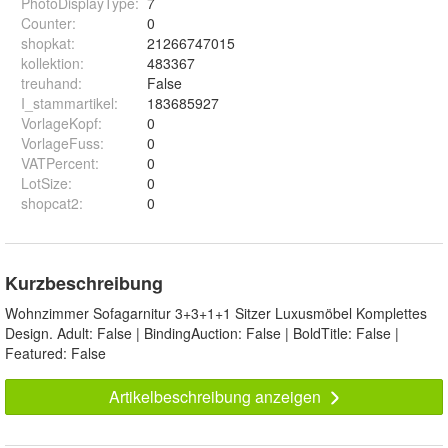
PhotoDisplayType
:
7
Counter
:
0
shopkat
:
21266747015
kollektion
:
483367
treuhand
:
False
I_stammartikel
:
183685927
VorlageKopf
:
0
VorlageFuss
:
0
VATPercent
:
0
LotSize
:
0
shopcat2
:
0
Kurzbeschreibung
Wohnzimmer Sofagarnitur 3+3+1+1 Sitzer Luxusmöbel Komplettes
Design. Adult: False | BindingAuction: False | BoldTitle: False |
Featured: False
Artikelbeschreibung anzeigen