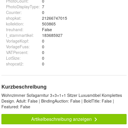
PhotoCount
:
0
PhotoDisplayType
:
7
Counter
:
0
shopkat
:
21266747015
kollektion
:
503865
treuhand
:
False
I_stammartikel
:
183685927
VorlageKopf
:
0
VorlageFuss
:
0
VATPercent
:
0
LotSize
:
0
shopcat2
:
0
Kurzbeschreibung
Wohnzimmer Sofagarnitur 3+3+1+1 Sitzer Luxusmöbel Komplettes
Design. Adult: False | BindingAuction: False | BoldTitle: False |
Featured: False
Artikelbeschreibung anzeigen