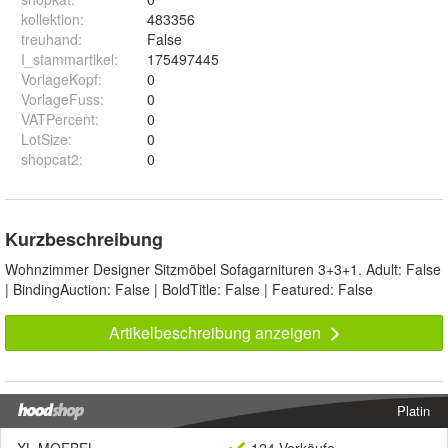
kollektion
:
483356
treuhand
:
False
I_stammartikel
:
175497445
VorlageKopf
:
0
VorlageFuss
:
0
VATPercent
:
0
LotSize
:
0
shopcat2
:
0
Kurzbeschreibung
Wohnzimmer Designer Sitzmöbel Sofagarnituren 3+3+1. Adult: False
| BindingAuction: False | BoldTitle: False | Featured: False
Artikelbeschreibung anzeigen
Platin