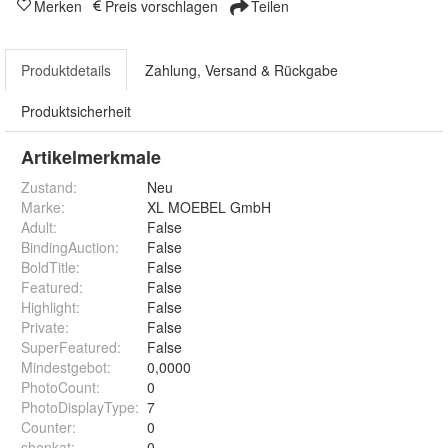
Merken
Preis vorschlagen
Teilen
Produktdetails
Zahlung, Versand & Rückgabe
Produktsicherheit
Artikelmerkmale
Zustand:
Neu
Marke:
XL MOEBEL GmbH
Adult
:
False
BindingAuction
:
False
BoldTitle
:
False
Featured
:
False
Highlight
:
False
Private
:
False
SuperFeatured
:
False
Mindestgebot
:
0,0000
PhotoCount
:
0
PhotoDisplayType
:
7
Counter
:
0
shopkat
:
0