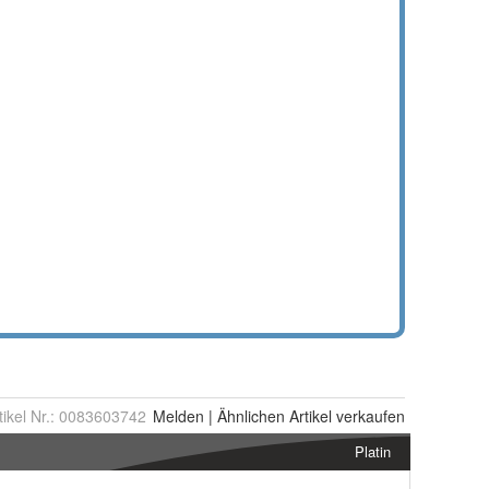
tikel Nr.:
0083603742
Melden
|
Ähnlichen
Artikel verkaufen
Platin