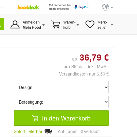
Mit Sicherheit bei
en
Hood einkaufen
Anmelden
Waren-
Merk-
Mein Hood
korb
zettel
36,79 €
ab
pro Stück inkl. MwSt.
Versandkosten nur 6,50 €
In den Warenkorb
Sofort lieferbar
Auf Lager
2
 verkauft