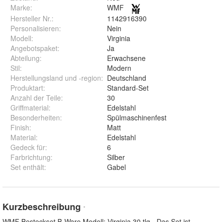
Marke:
WMF
Hersteller Nr.:
1142916390
Personalisieren
:
Nein
Modell
:
Virginia
Angebotspaket
:
Ja
Abteilung
:
Erwachsene
Stil
:
Modern
Herstellungsland und -region
:
Deutschland
Produktart
:
Standard-Set
Anzahl der Teile
:
30
Griffmaterial
:
Edelstahl
Besonderheiten
:
Spülmaschinenfest
Finish
:
Matt
Material
:
Edelstahl
Gedeck für
:
6
Farbrichtung
:
Silber
Set enthält
:
Gabel
Kurzbeschreibung
*
WMF Besteckset B-Ware Modell: Virginia 30 tlg - Das Set ist