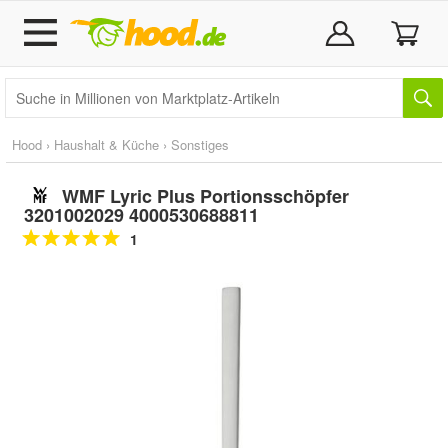
Hood
›
Haushalt & Küche
›
Sonstiges
WMF Lyric Plus Portionsschöpfer
3201002029 4000530688811
1