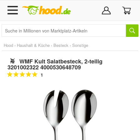
Hood
›
Haushalt & Küche
›
Besteck
›
Sonstige
WMF Kult Salatbesteck, 2-teilig
3201002322 4000530648709
1