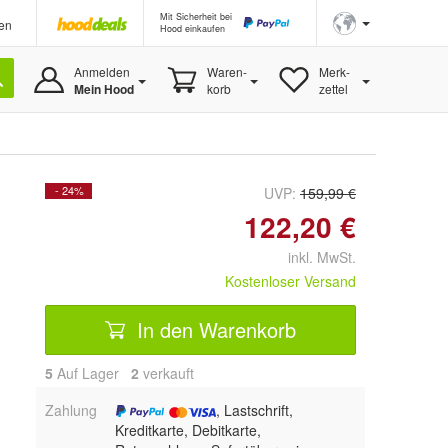
Mit Sicherheit bei
en
Hood einkaufen
Anmelden
Waren-
Merk-
Mein Hood
korb
zettel
- 24%
UVP:
159,99 €
122,20 €
inkl. MwSt.
Kostenloser Versand
In den Warenkorb
5
Auf Lager
2
 verkauft
Zahlung
, Lastschrift,
Kreditkarte, Debitkarte,