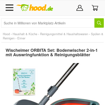
Hood
›
Haushalt & Küche
›
Reinigungsmittel & Haushaltswaren
›
Spülen &
Reinigen
›
Eimer
Wischeimer ORBITA Set: Bodenwischer 2-in-1
mit Auswringfunktion & Reinigungsblätter