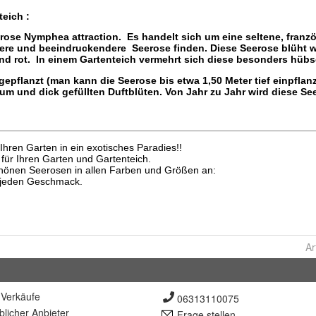
Ar
Verkäufe
06313110075
lich
er Anbieter
Frage stellen