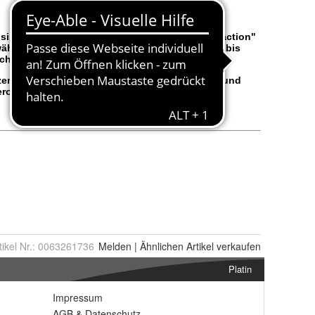
tikel Nr.:
0063261736
Melden
|
Ähnlichen
Artikel verkaufen
Platin
Impressum
AGB
&
Datenschutz