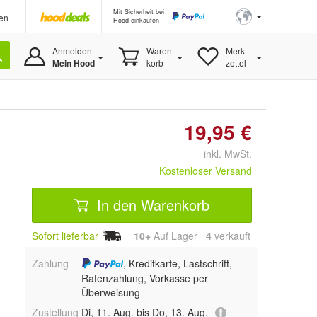
Mit Sicherheit bei
en
Hood einkaufen
Anmelden
Waren-
Merk-
Mein Hood
korb
zettel
19,95 €
inkl. MwSt.
Kostenloser Versand
In den Warenkorb
Sofort lieferbar
10+
Auf Lager
4
 verkauft
Zahlung
, Kreditkarte, Lastschrift,
Ratenzahlung, Vorkasse per
Überweisung
Zustellung
Di, 11. Aug. bis Do, 13. Aug.