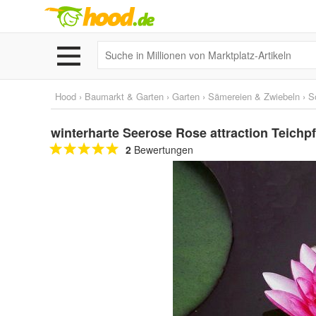
Hood
›
Baumarkt & Garten
›
Garten
›
Sämereien & Zwiebeln
›
S
winterharte Seerose Rose attraction Teichpf
2
Bewertungen