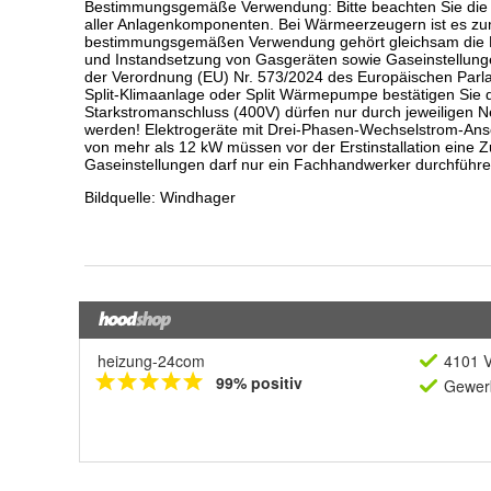
heizung-24com
4101 V
99% positiv
Gewerb