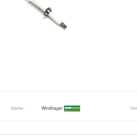
Marke:
Windhager
Her