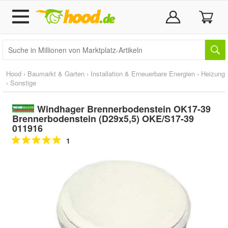
Hood
›
Baumarkt & Garten
›
Installation & Erneuerbare Energien
›
Heizung
›
Sonstige
Windhager Brennerbodenstein OK17-39
Brennerbodenstein (D29x5,5) OKE/S17-39
011916
1