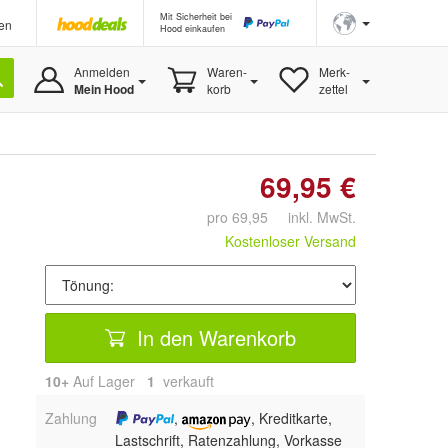
Mit Sicherheit bei
en
Hood einkaufen
Anmelden
Waren-
Merk-
Mein Hood
korb
zettel
69,95 €
pro 69,95 inkl. MwSt.
Kostenloser Versand
In den Warenkorb
10+
Auf Lager
1
 verkauft
Zahlung
,
, Kreditkarte,
Lastschrift, Ratenzahlung, Vorkasse