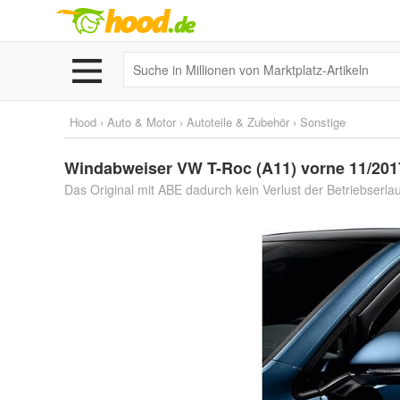
Hood
›
Auto & Motor
›
Autoteile & Zubehör
›
Sonstige
Windabweiser VW T-Roc (A11) vorne 11/2017
Das Original mit ABE dadurch kein Verlust der Betriebserla