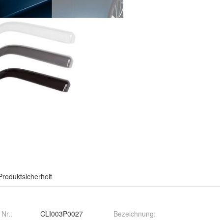
Produktsicherheit
 Nr.:
CLI003P0027
Bezeichnung
: