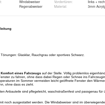
t
:
Windabweiser
Vordertüren
:
links + rech
Regenabweiser
Material
:
3mm Acrylg