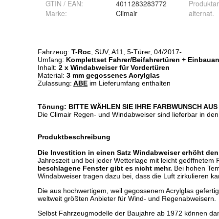
GTIN / EAN:
4011283283772
Produktar
Marke:
Climair
alternat.