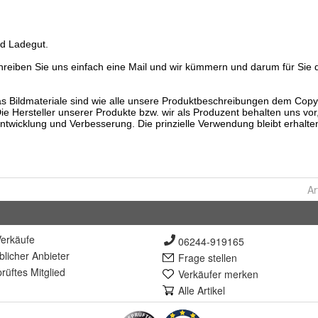
Ar
erkäufe
06244-919165
lich
er Anbieter
Frage stellen
rüft
es Mitglied
Verkäufer merken
Alle Artikel