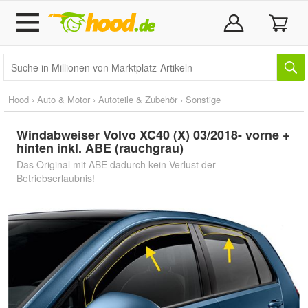
Hood
›
Auto & Motor
›
Autoteile & Zubehör
›
Sonstige
Windabweiser Volvo XC40 (X) 03/2018- vorne +
hinten inkl. ABE (rauchgrau)
Das Original mit ABE dadurch kein Verlust der
Betriebserlaubnis!