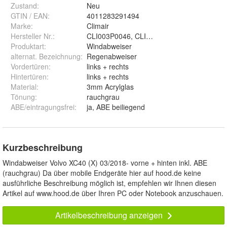
Zustand:
Neu
GTIN / EAN:
4011283291494
Marke:
Climair
Hersteller Nr.:
CLI003P0046, CLI004M2046
Produktart
:
Windabweiser
alternat. Bezeichnung
:
Regenabweiser
Vordertüren
:
links + rechts
Hintertüren
:
links + rechts
Material
:
3mm Acrylglas
Tönung
:
rauchgrau
ABE/eintragungsfrei
:
ja, ABE beiliegend
Kurzbeschreibung
Windabweiser Volvo XC40 (X) 03/2018- vorne + hinten inkl. ABE
(rauchgrau) Da über mobile Endgeräte hier auf hood.de keine
ausführliche Beschreibung möglich ist, empfehlen wir Ihnen diesen
Artikel auf www.hood.de über Ihren PC oder Notebook anzuschauen.
Artikelbeschreibung anzeigen