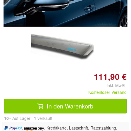
Doppelt antippen zum
vergrößern
111,90 €
inkl. MwSt.
Kostenloser Versand
In den Warenkorb
10+
Auf Lager
1
 verkauft
,
, Kreditkarte, Lastschrift, Ratenzahlung,