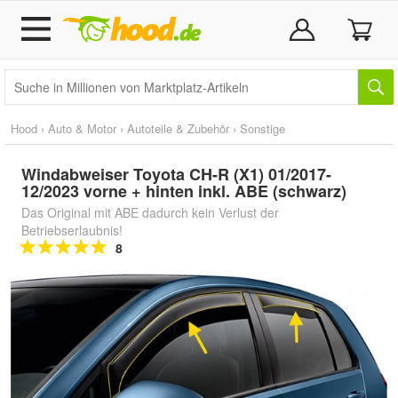
Hood
›
Auto & Motor
›
Autoteile & Zubehör
›
Sonstige
Windabweiser Toyota CH-R (X1) 01/2017-
12/2023 vorne + hinten inkl. ABE (schwarz)
Das Original mit ABE dadurch kein Verlust der
Betriebserlaubnis!
8