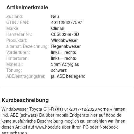
Artikelmerkmale
Zustand:
Neu
GTIN / EAN:
4011283277597
Marke:
Climair
Hersteller Nr.:
CLS0033970D
Produktart
:
Windabweiser
alternat. Bezeichnung
:
Regenabweiser
Vordertüren
:
links + rechts
Hintertüren
:
links + rechts
Material
:
3mm Acrylglas
Tönung
:
schwarz
ABE/eintragungsfrei
:
ja, ABE beiliegend
Kurzbeschreibung
Windabweiser Toyota CH-R (X1) 01/2017-12/2023 vorne + hinten
inkl. ABE (schwarz) Da über mobile Endgeräte hier auf hood.de
keine ausführliche Beschreibung möglich ist, empfehlen wir Ihnen
diesen Artikel auf www.hood.de über Ihren PC oder Notebook
anzuschauen.