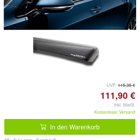
Doppelt antippen zum
vergrößern
UVP:
115,35 €
111,90 €
inkl. MwSt.
Kostenloser Versand
In den Warenkorb
10+
Auf Lager
9
 verkauft