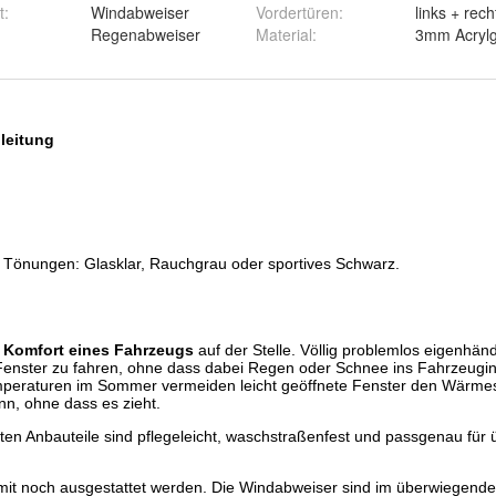
t
:
Windabweiser
Vordertüren
:
links + rech
Regenabweiser
Material
:
3mm Acrylg