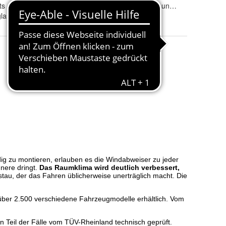
ts
Tönung
:
rauchgrau, klar und schwarz
las