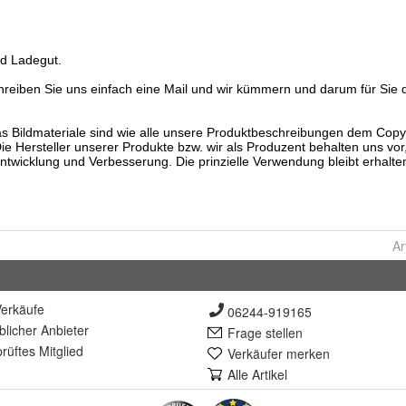
Ar
erkäufe
06244-919165
lich
er Anbieter
Frage stellen
rüft
es Mitglied
Verkäufer merken
Alle Artikel