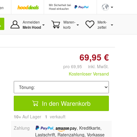
Mit Sicherheit bei
en
Hood einkaufen
Anmelden
Waren-
Merk-
Mein Hood
korb
zettel
69,95 €
pro 69,95 inkl. MwSt.
Kostenloser Versand
In den Warenkorb
10+
Auf Lager
1
 verkauft
Zahlung
,
, Kreditkarte,
Lastschrift, Ratenzahlung, Vorkasse