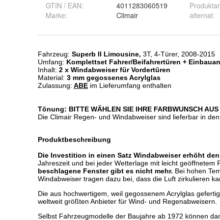
GTIN / EAN:
4011283060519
Produktar
Marke:
Climair
alternat.