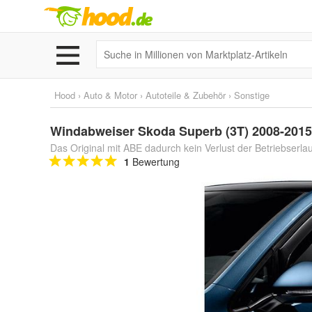
Hood
›
Auto & Motor
›
Autoteile & Zubehör
›
Sonstige
Windabweiser Skoda Superb (3T) 2008-2015
Das Original mit ABE dadurch kein Verlust der Betriebserla
1
Bewertung