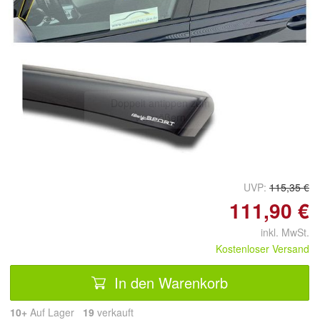
Doppelt antippen zum
vergrößern
UVP:
115,35 €
111,90 €
inkl. MwSt.
Kostenloser Versand
In den Warenkorb
10+
Auf Lager
19
 verkauft