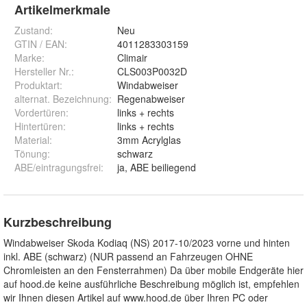
Artikelmerkmale
Zustand:
Neu
GTIN / EAN:
4011283303159
Marke:
Climair
Hersteller Nr.:
CLS003P0032D
Produktart
:
Windabweiser
alternat. Bezeichnung
:
Regenabweiser
Vordertüren
:
links + rechts
Hintertüren
:
links + rechts
Material
:
3mm Acrylglas
Tönung
:
schwarz
ABE/eintragungsfrei
:
ja, ABE beiliegend
Kurzbeschreibung
Windabweiser Skoda Kodiaq (NS) 2017-10/2023 vorne und hinten
inkl. ABE (schwarz) (NUR passend an Fahrzeugen OHNE
Chromleisten an den Fensterrahmen) Da über mobile Endgeräte hier
auf hood.de keine ausführliche Beschreibung möglich ist, empfehlen
wir Ihnen diesen Artikel auf www.hood.de über Ihren PC oder