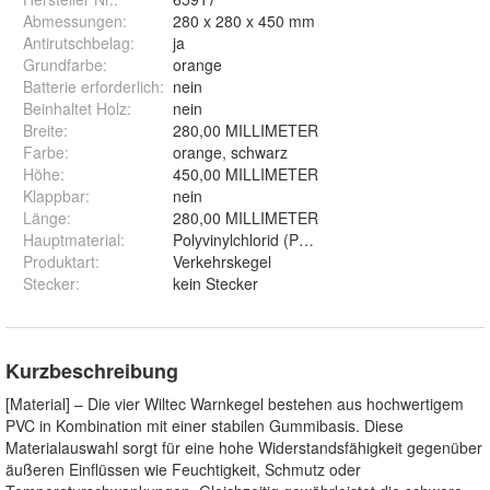
Abmessungen
:
280 x 280 x 450 mm
Antirutschbelag
:
ja
Grundfarbe
:
orange
Batterie erforderlich
:
nein
Beinhaltet Holz
:
nein
Breite
:
280,00 MILLIMETER
Farbe
:
orange, schwarz
Höhe
:
450,00 MILLIMETER
Klappbar
:
nein
Länge
:
280,00 MILLIMETER
Hauptmaterial
:
Polyvinylchlorid (PVC), Gummi
Produktart
:
Verkehrskegel
Stecker
:
kein Stecker
Kurzbeschreibung
[Material] – Die vier Wiltec Warnkegel bestehen aus hochwertigem
PVC in Kombination mit einer stabilen Gummibasis. Diese
Materialauswahl sorgt für eine hohe Widerstandsfähigkeit gegenüber
äußeren Einflüssen wie Feuchtigkeit, Schmutz oder