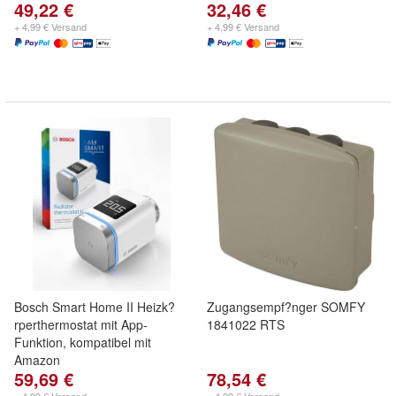
49,22 €
32,46 €
+ 4,99 € Versand
+ 4,99 € Versand
Bosch Smart Home II Heizk?
Zugangsempf?nger SOMFY
rperthermostat mit App-
1841022 RTS
Funktion, kompatibel mit
Amazon
59,69 €
78,54 €