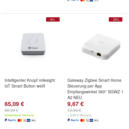
- 6%
- 25%
Intelligenter Knopf milesight
Gateway Zigbee Smart Home
IoT Smart Button weiß
Steuerung per App
Empfangswinkel 360° SGWZ 1
A2 NEU
65,09 €
9,67 €
69,99 €
12,90 €
Kostenloser Versand
+ 5,90 € Versand