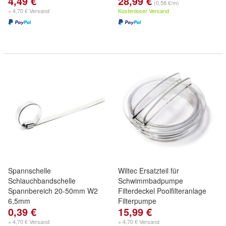
4,49 €
28,99 €
(0,58 €/m)
+ 4,70 € Versand
Kostenloser Versand
Spannschelle
Wiltec Ersatzteil für
Schlauchbandschelle
Schwimmbadpumpe
Spannbereich 20-50mm W2
Filterdeckel Poolfilteranlage
6,5mm
Filterpumpe
0,39 €
15,99 €
+ 4,70 € Versand
+ 4,70 € Versand