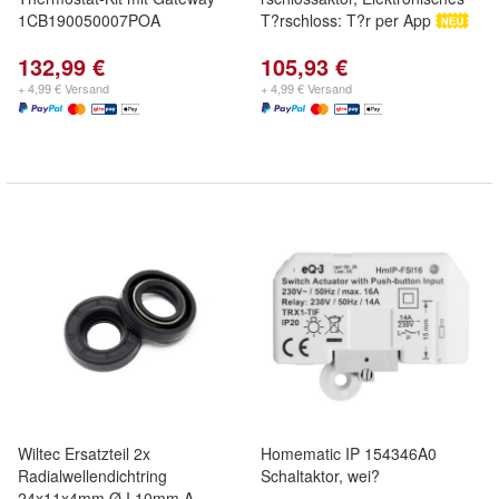
1CB190050007POA
T?rschloss: T?r per App
132,99 €
105,93 €
+ 4,99 € Versand
+ 4,99 € Versand
Wiltec Ersatzteil 2x
Homematic IP 154346A0
Radialwellendichtring
Schaltaktor, wei?
24x11x4mm Ø I 10mm A