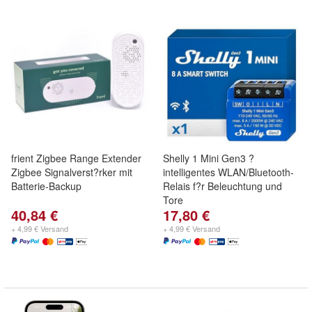
frient Zigbee Range Extender
Shelly 1 Mini Gen3 ?
Zigbee Signalverst?rker mit
intelligentes WLAN/Bluetooth-
Batterie-Backup
Relais f?r Beleuchtung und
Tore
40,84 €
17,80 €
+ 4,99 € Versand
+ 4,99 € Versand