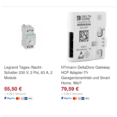
Legrand Tages-/Nacht-
H?rmann DeltaDore Gateway
Schalter 230 V, 2 Pol, 63 A, 2
HCP Adapter f?r
Module
Garagentorantrieb und Smart
Home, Wei?
55,50 €
79,59 €
+ 4,99 € Versand
+ 4,99 € Versand