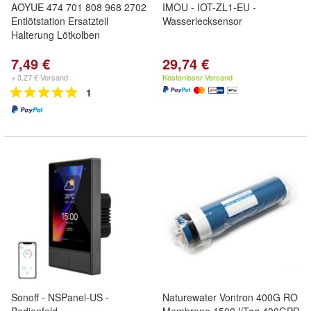
AOYUE 474 701 808 968 2702
IMOU - IOT-ZL1-EU -
Entlötstation Ersatzteil
Wasserlecksensor
Halterung Lötkolben
7,49 €
29,74 €
+ 3,27 € Versand
Kostenloser Versand
1
Sonoff - NSPanel-US -
Naturewater Vontron 400G RO