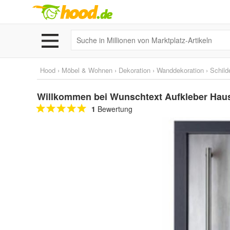
Hood
›
Möbel & Wohnen
›
Dekoration
›
Wanddekoration
›
Schild
Willkommen bei Wunschtext Aufkleber Haus
1
Bewertung