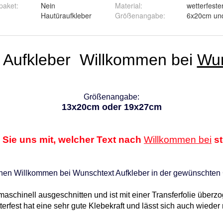
paket
:
Nein
Material
:
wetterfeste
Hautüraufkleber
Größenangabe
:
6x20cm un