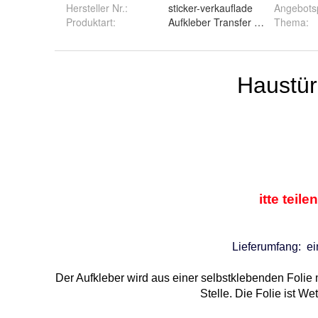
Hersteller Nr.:
sticker-verkauflade
Angebots
Produktart
:
Aufkleber Transfer Abziebild
Thema
: