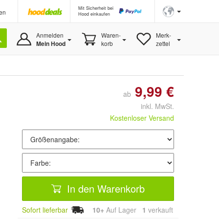
Mit Sicherheit bei
en
Hood einkaufen
Anmelden
Waren-
Merk-
Mein Hood
korb
zettel
9,99 €
ab
inkl. MwSt.
Kostenloser Versand
In den Warenkorb
Sofort lieferbar
10+
Auf Lager
1
 verkauft