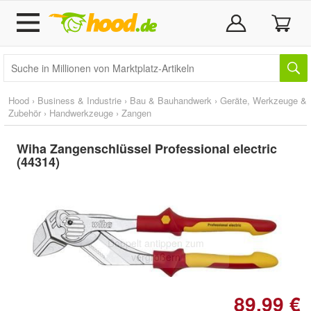
Hood
›
Business & Industrie
›
Bau & Bauhandwerk
›
Geräte, Werkzeuge &
Zubehör
›
Handwerkzeuge
›
Zangen
Wiha Zangenschlüssel Professional electric
(44314)
Doppelt antippen zum
vergrößern
89,99 €