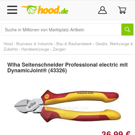
Hood
›
Business & Industrie
›
Bau & Bauhandwerk
›
Geräte, Werkzeuge &
Zubehör
›
Handwerkzeuge
›
Zangen
Wiha Seitenschneider Professional electric mit
DynamicJoint® (43326)
Doppelt antippen zum
vergrößern
36,99 €