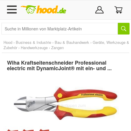
Hood
›
Business & Industrie
›
Bau & Bauhandwerk
›
Geräte, Werkzeuge &
Zubehör
›
Handwerkzeuge
›
Zangen
Wiha Kraftseitenschneider Professional
electric mit DynamicJoint® mit ein- und ...
Doppelt antippen zum
vergrößern