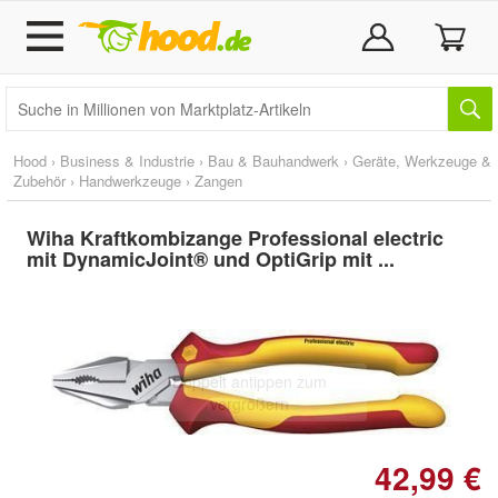
Hood
›
Business & Industrie
›
Bau & Bauhandwerk
›
Geräte, Werkzeuge &
Zubehör
›
Handwerkzeuge
›
Zangen
Wiha Kraftkombizange Professional electric
mit DynamicJoint® und OptiGrip mit ...
Doppelt antippen zum
vergrößern
42,99 €