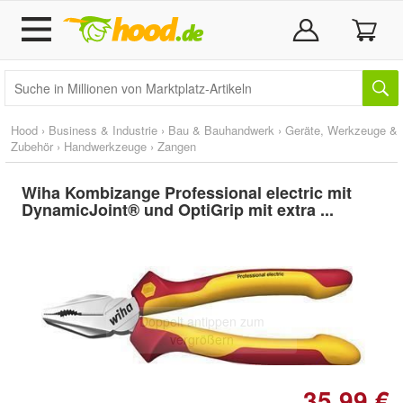
Hood
›
Business & Industrie
›
Bau & Bauhandwerk
›
Geräte, Werkzeuge &
Zubehör
›
Handwerkzeuge
›
Zangen
Wiha Kombizange Professional electric mit
DynamicJoint® und OptiGrip mit extra ...
Doppelt antippen zum
vergrößern
35,99 €