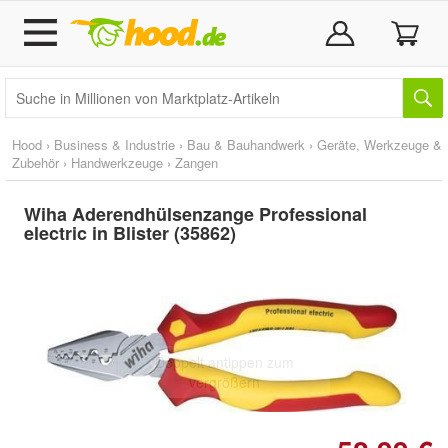
Hood
›
Business & Industrie
›
Bau & Bauhandwerk
›
Geräte, Werkzeuge &
Zubehör
›
Handwerkzeuge
›
Zangen
Wiha Aderendhülsenzange Professional
electric in Blister (35862)
Doppelt antippen zum
vergrößern