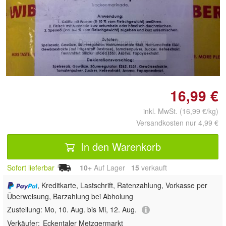
Doppelt antippen zum
vergrößern
16,99 €
inkl. MwSt. (16,99 €/kg)
Versandkosten nur 4,99 €
In den Warenkorb
Sofort lieferbar
10+
Auf Lager
15
 verkauft
, Kreditkarte, Lastschrift, Ratenzahlung, Vorkasse per
Überweisung, Barzahlung bei Abholung
Zustellung:
Mo, 10. Aug. bis Mi, 12. Aug.
Verkäufer:
Eckentaler Metzgermarkt