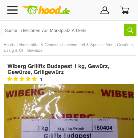
Hood
›
Lebensmittel & Genuss
›
Lebensmittel & Spezialitäten
›
Gewürze,
Essig & Öl
›
Gewürze
Wiberg Grillfix Budapest 1 kg, Gewürz,
Gewürze, Grillgewürz
1