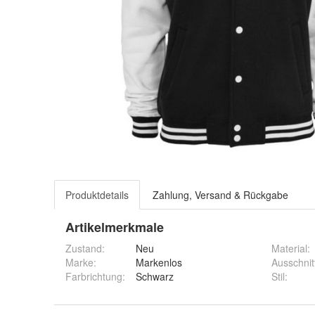
Produktdetails
Zahlung, Versand & Rückgabe
Artikelmerkmale
Zustand:
Neu
Material
:
Marke:
Markenlos
Ausschnit
Farbrichtung
:
Schwarz
Stil
: