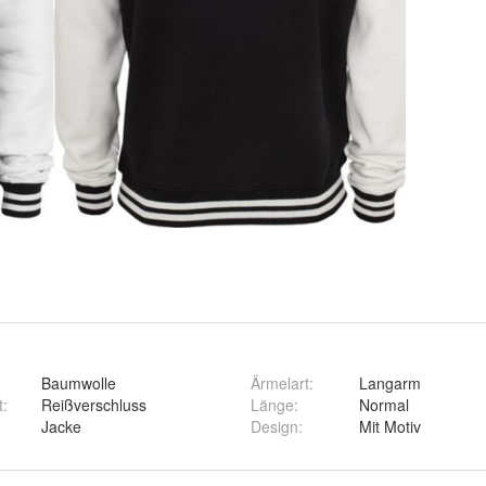
Baumwolle
Ärmelart
:
Langarm
t
:
Reißverschluss
Länge
:
Normal
Jacke
Design
:
Mit Motiv