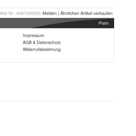
tikel Nr.:
0087245293
Melden
|
Ähnlichen
Artikel verkaufen
Platin
Impressum
AGB
&
Datenschutz
Widerrufsbelehrung