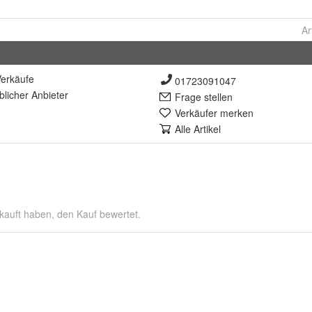
Ar
erkäufe
01723091047
lich
er Anbieter
Frage stellen
Verkäufer merken
Alle Artikel
kauft haben, den Kauf bewertet.