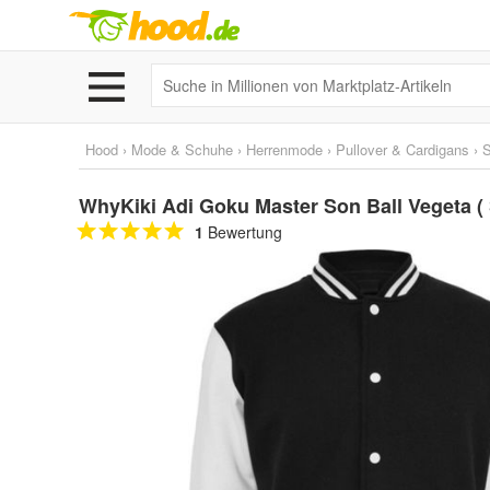
Hood
›
Mode & Schuhe
›
Herrenmode
›
Pullover & Cardigans
›
S
WhyKiki Adi Goku Master Son Ball Vegeta ( S
1
Bewertung