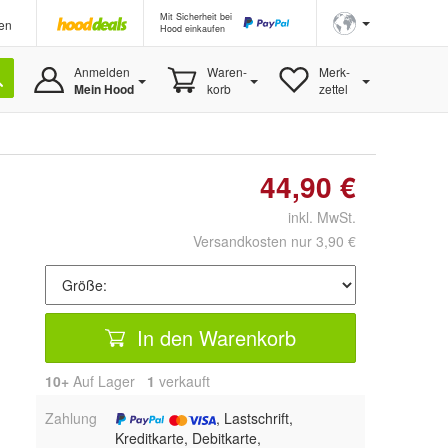
Mit Sicherheit bei
en
Hood einkaufen
Anmelden
Waren-
Merk-
Mein Hood
korb
zettel
44,90 €
inkl. MwSt.
Versandkosten nur 3,90 €
In den Warenkorb
10+
Auf Lager
1
 verkauft
Zahlung
, Lastschrift,
Kreditkarte, Debitkarte,