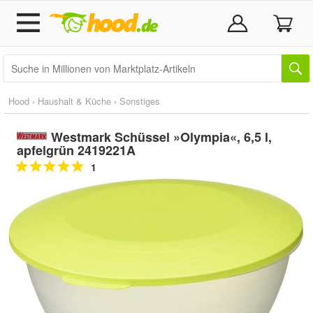
Hood
›
Haushalt & Küche
›
Sonstiges
Westmark Schüssel »Olympia«, 6,5 l,
apfelgrün 2419221A
1