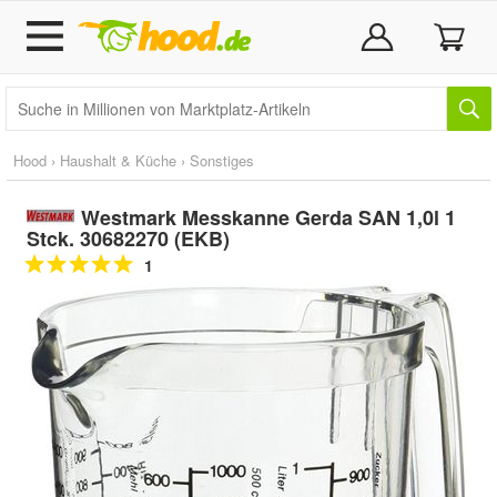
Hood
›
Haushalt & Küche
›
Sonstiges
Westmark Messkanne Gerda SAN 1,0l 1
Stck. 30682270 (EKB)
1