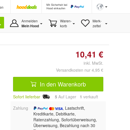
Mit Sicherheit bei
en
Hood einkaufen
Anmelden
Waren-
Merk-
Mein Hood
korb
zettel
10,41 €
inkl. MwSt.
Versandkosten nur 4,95 €
In den Warenkorb
Sofort lieferbar
5
Auf Lager
1
 verkauft
Zahlung
, Lastschrift,
Kreditkarte, Debitkarte,
Ratenzahlung, Sofortüberweisung,
Überweisung, Bezahlung nach 30